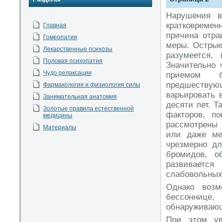
Нарушения в
кратковреме
Главная
причина отра
Гомеопатия
меры. Острые
Лекарственные психозы
разумеется,
Половая психопатия
Значительно
Чудо релаксации
приемом б
предшеству
Фармакология и физиология силы
варьировать 
Занимательная анатомия
десяти лет. Т
Золотые правила естественной
факторов, п
медицины
рассмотрены 
Материалы
или даже ме
чрезмерно д
бромидов, о
развиваетс
слабовольных
Однако воз
бессоннице,
обнаруживающ
При этом ув