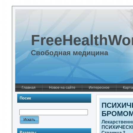
FreeHealthWo
Свободная медицина
Главная
Новое на сайте
Интересное
Карта
Посик
ПСИХИЧ
БРОМО
Лекарственн
ПСИХИЧЕСК
Страница 2
Разделы