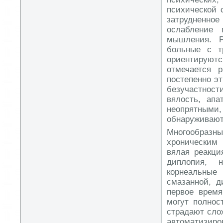
психической 
затрудненно
ослабление
мышления. Р
больные с т
ориентируют
отмечается р
постепенно эт
безучастност
вялость, апа
неопрятными
обнаруживают
Многообразны
хроническим
вялая реакци
диплопия, 
корнеальные 
смазанной, д
первое врем
могут полнос
страдают сло
автоматизир