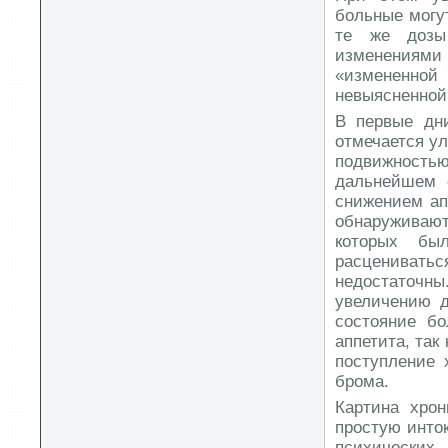
больные могу
те же дозы
изменениями
«измененной
невыясненной
В первые дн
отмечается у
подвижностью
дальнейшем 
снижением ап
обнаруживаю
которых бы
расцениваться
недостаточны
увеличению д
состояние бо
аппетита, так
поступление 
брома.
Картина хрон
простую инто
психических