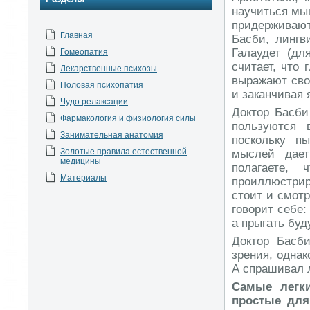
научиться мыш
придерживают
Главная
Басби, лингв
Галаудет (дл
Гомеопатия
считает, что
Лекарственные психозы
выражают сво
Половая психопатия
и заканчивая 
Чудо релаксации
Доктор Басби
Фармакология и физиология силы
пользуются 
Занимательная анатомия
поскольку п
Золотые правила естественной
мыслей дает
медицины
полагаете,
Материалы
проиллюстрир
стоит и смотр
говорит себе:
а прыгать буд
Доктор Басби
зрения, однак
А спрашивал 
Самые легки
простые для 