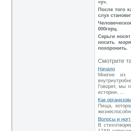
«у».
После того к
слух станов
Человеческо
000герц.
Серьги носят
носить моря
похоронить.
Смотрите т
Начало
Многие из 
внутриутробн
Говорят, мы 
истории. ...
Как организов
Пища, котора
жизнеспособны
Волосы и ног
В стихотворе
1744) написал