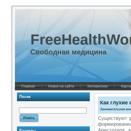
FreeHealthWo
Свободная медицина
Главная
Новое на сайте
Интересное
Карта
Посик
Как глухие
Занимательная ан
Существуют р
формировании
Аристотеля, 
Разделы