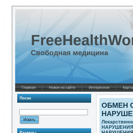
FreeHealthWo
Свободная медицина
Главная
Новое на сайте
Интересное
Карта
Посик
ОБМЕН 
НАРУШЕ
Лекарственн
НАРУШЕНИ
НАРУШЕНИ
Разделы