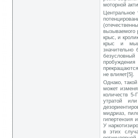
моторной акти
Центральное 
потенцирован
(отечественн
вызываемого 
крыс, и кроли
крыс и мыш
значительно 
безусловны
пробуждения
прекращаются
не влияет[5].
Однако, такой
может изменя
количеств 5-
утратой или
дезориентиро
мидриаз, пил
гипертензия 
У наркотизиро
в этих случ
ретикулярной