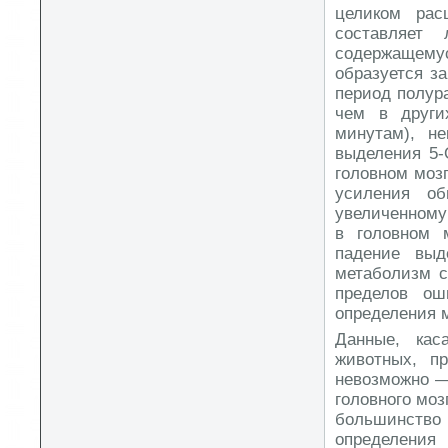
целиком рас
составляет
содержащему
образуется за
период полура
чем в други
минутам), не
выделения 5-
головном мозг
усиления о
увеличенному
в головном 
падение выд
метаболизм с
пределов ош
определения 
Данные, ка
животных, п
невозможно —
головного мо
большинств
определения