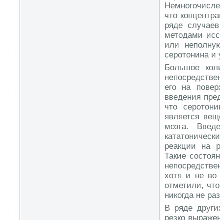
Немногочисле
что концентра
ряде случаев
методами исс
или неполную
серотонина и 
Большое кол
непосредствен
его на повер
введения пре
что серотони
является вещ
мозга. Введ
кататоничес
реакции на р
Такие состоя
непосредстве
хотя и не во
отметили, что
никогда не ра
В ряде други
резко выраже