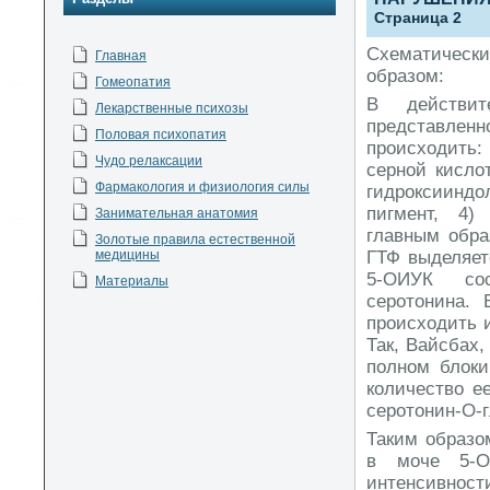
Страница 2
Схематически
Главная
образом:
Гомеопатия
В действит
Лекарственные психозы
представле
Половая психопатия
происходить:
Чудо релаксации
серной кисло
Фармакология и физиология силы
гидроксиинд
пигмент, 4)
Занимательная анатомия
главным обра
Золотые правила естественной
медицины
ГТФ выделяет
5-ОИУК сос
Материалы
серотонина. 
происходить и
Так, Вайсбах,
полном блоки
количество е
серотонин-О-
Таким образо
в моче 5-О
интенсивност