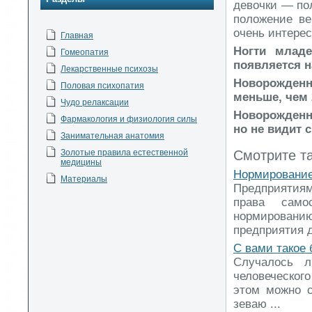
девочки — пол
положение ве
очень интерес
Главная
Ногти млад
Гомеопатия
появляется на
Лекарственные психозы
Новорожденн
Половая психопатия
меньше, чем 
Чудо релаксации
Новорожденн
Фармакология и физиология силы
но не видит с
Занимательная анатомия
Смотрите т
Золотые правила естественной
медицины
Нормирование
Материалы
Предприятиям
права само
нормированию
предприятия д
С вами такое
Случалось л
человеческого
этом можно с
зеваю ...