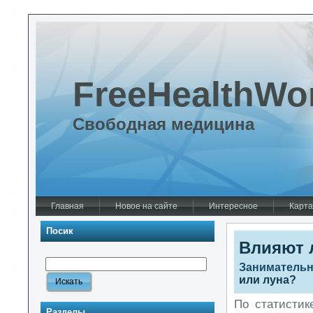
FreeHealthWo
Свободная медицина
Главная
Новое на сайте
Интересное
Карта
Посик
Влияют 
Занимательн
или луна?
По статистик
Разделы