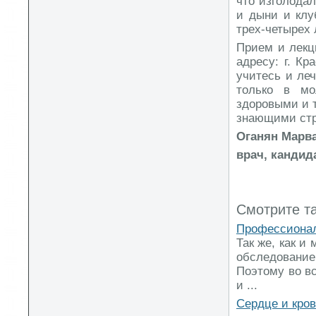
что изголодал
и дыни и клу
трех-четырех 
Прием и лекц
адресу: г. Кр
учитесь и леч
только в мо
здоровыми и 
знающими стр
Оганян Марва
врач, кандид
Смотрите т
Профессионал
Так же, как и
обследовани
Поэтому во вс
и ...
Сердце и кро