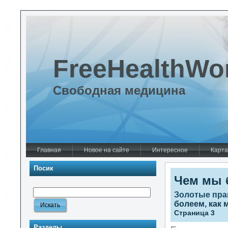
FreeHealthWo
Свободная медицина
Главная
Новое на сайте
Интересное
Карта
Посик
Чем мы 
Золотые пра
болеем, как
Страница 3
Разделы