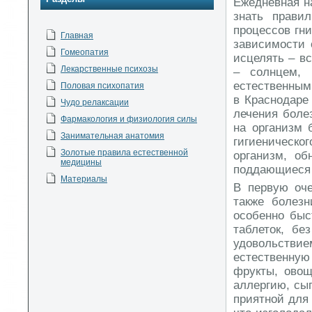
Ежедневная н
знать прави
процессов гни
Главная
зависимости 
Гомеопатия
исцелять – в
Лекарственные психозы
– солнцем, 
естественным
Половая психопатия
в Краснодаре
Чудо релаксации
лечения боле
Фармакология и физиология силы
на организм 
Занимательная анатомия
гигиеническ
Золотые правила естественной
организм, об
медицины
поддающиеся 
Материалы
В первую оче
также болезн
особенно быс
таблеток, б
удовольств
естественную
фрукты, овощ
аллергию, сып
приятной для 