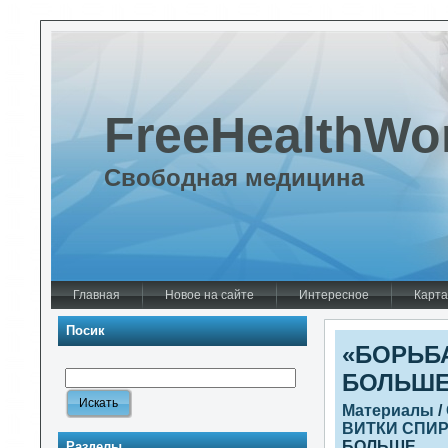
FreeHealthWo
Свободная медицина
Главная
Новое на сайте
Интересное
Карта
Посик
«БОРЬБ
БОЛЬШ
Материалы
/
ВИТКИ СПИ
БОЛЬШЕ
Разделы