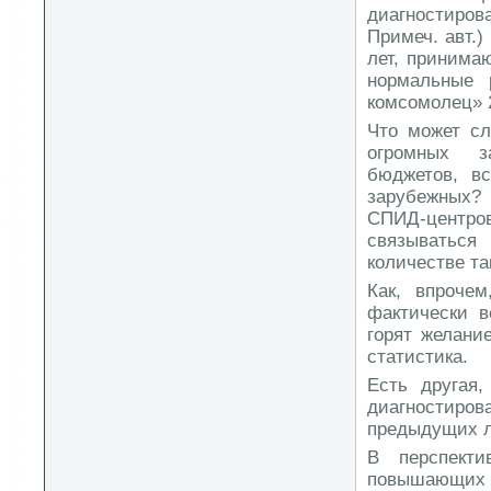
диагностиро
Примеч. авт.)
лет, принима
нормальные 
комсомолец» 20
Что может сл
огромных з
бюджетов, в
зарубежных? 
СПИД-центров
связываться
количестве та
Как, впрочем
фактически в
горят желание
статистика.
Есть другая
диагностиро
предыдущих л
В перспект
повышающих