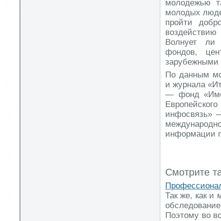
молодежью т
молодых люде
пройти добр
воздействию 
Волнует ли 
фондов, це
зарубежными 
По данным мо
и журнала «И
— фонд «Име
Европейского
инфосвязь» —
международ
информации п
Смотрите т
Профессионал
Так же, как и
обследовани
Поэтому во вс