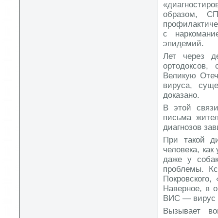
«диагностиров
образом, С
профилактиче
с наркомани
эпидемий.
Лет через д
ортодоксов, 
Великую Отеч
вируса, суще
доказано.
В этой связ
письма жител
диагнозов зав
При такой ди
человека, ка
даже у соба
проблемы. Кс
Покровского,
Наверное, в о
ВИС — вирус
Вызывает во