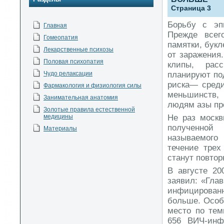
Страница 3
Борьбу с эп
Главная
Прежде всег
Гомеопатия
памятки, букл
Лекарственные психозы
от заражения
Половая психопатия
клипы, рас
Чудо релаксации
планируют под
риска— среди
Фармакология и физиология силы
меньшинств,
Занимательная анатомия
людям азы пр
Золотые правила естественной
медицины
Не раз москв
полученной
Материалы
называемого 
течение трех
станут повто
В августе 20
заявил: «Гла
инфицирован
больше. Особ
место по тем
656 ВИЧ-инф