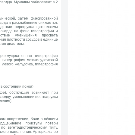
 сердца. Мужчины заболевают в 2
мической, затем фиксированной
карда к расслаблению снижается.
дствие перегрузки цитоплазмы
иокарда на фоне гипертрофии и
дствие уменьшения просвета
ия плотности сосудов в единице
емя диастолы.
преимущественная гипертрофия
я гипертрофия межжелудочковой
 левого желудочка, гипертрофия
в состоянии покоя);
ое), обструкция возникает при
сердцу, уменьшении постнагрузки
ления);
ком напряжении, боли в области
ердцебиение, приступы потери
по вегетодистоническому типу.
еского наполнения. Артериальное