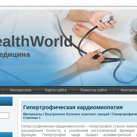
althWorld
едицина
Интересное
Карта сайта
Поиск на сайте
Контакт
Гипертрофическая кардиомиопатия
Материалы
/
Внутренние болезни конспект лекций
/ Гипертрофиче
Страница 1
Гипертрофическая кардиомиопатия – гипертрофия стенок левого 
расширения полости, с усилением систолической функции
функции. Гипертрофия чаще бывает асимметричной 