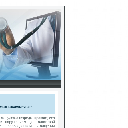
ы
ская кардиомиопатия
желудочка (изредка правого) без
 и нарушением диастолической
с преобладанием утолщения