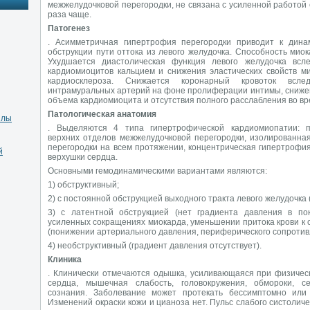
межжелудочковой перегородки, не связана с усиленной работой
раза чаще.
Патогенез
. Асимметричная гипертрофия перегородки приводит к дина
обструкции пути оттока из левого желудочка. Способность мио
Ухудшается диастолическая функция левого желудочка всле
кардиомиоцитов кальцием и снижения эластических свойств м
кардиосклероза. Снижается коронарный кровоток всле
интрамуральных артерий на фоне пролиферации интимы, снижен
объема кардиомиоцита и отсутствия полного расслабления во вр
Патологическая анатомия
илы
. Выделяются 4 типа гипертрофической кардиомиопатии: 
верхних отделов межжелудочковой перегородки, изолированна
перегородки на всем протяжении, концентрическая гипертрофия
й
верхушки сердца.
Основными гемодинамическими вариантами являются:
1) обструктивный;
2) с постоянной обструкцией выходного тракта левого желудочка (
3) с латентной обструкцией (нет градиента давления в пок
усиленных сокращениях миокарда, уменьшении притока крови к 
(понижении артериального давления, периферического сопротив
4) необструктивный (градиент давления отсутствует).
Клиника
. Клинически отмечаются одышка, усиливающаяся при физичес
сердца, мышечная слабость, головокружения, обмороки, с
сознания. Заболевание может протекать бессимптомно или 
Изменений окраски кожи и цианоза нет. Пульс слабого систолич