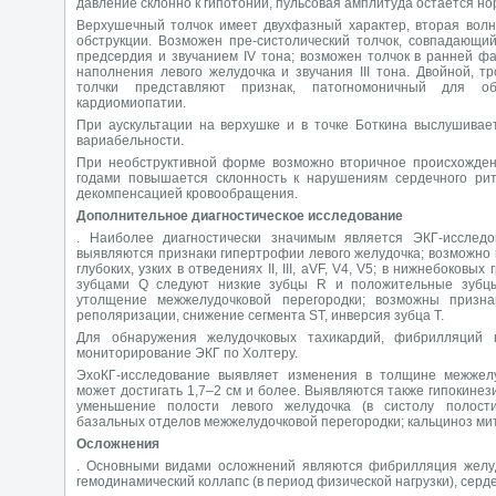
давление склонно к гипотонии, пульсовая амплитуда остается н
Верхушечный толчок имеет двухфазный характер, вторая волн
обструкции. Возможен пре-систолический толчок, совпадающи
предсердия и звучанием IV тона; возможен толчок в ранней ф
наполнения левого желудочка и звучания III тона. Двойной, т
толчки представляют признак, патогномоничный для обс
кардиомиопатии.
При аускультации на верхушке и в точке Боткина выслушивае
вариабельности.
При необструктивной форме возможно вторичное происхождени
годами повышается склонность к нарушениям сердечного рит
декомпенсацией кровообращения.
Дополнительное диагностическое исследование
. Наиболее диагностически значимым является ЭКГ-исследо
выявляются признаки гипертрофии левого желудочка; возможно 
глубоких, узких в отведениях II, III, аVF, V4, V5; в нижнебоковы
зубцами Q следуют низкие зубцы R и положительные зубц
утолщение межжелудочковой перегородки; возможны призн
реполяризации, снижение сегмента ST, инверсия зубца Т.
Для обнаружения желудочковых тахикардий, фибрилляций 
мониторирование ЭКГ по Холтеру.
ЭхоКГ-исследование выявляет изменения в толщине межжелу
может достигать 1,7–2 см и более. Выявляются также гипокинези
уменьшение полости левого желудочка (в систолу полости
базальных отделов межжелудочковой перегородки; кальциноз ми
Осложнения
. Основными видами осложнений являются фибрилляция желудо
гемодинамический коллапс (в период физической нагрузки), серде