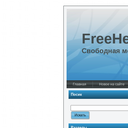
FreeHe
Свободная м
Главная
Новое на сайте
Посик
Разделы