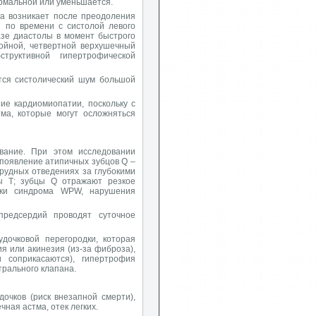
ормальной или уменьшается.
а возникает после преодоления
й по времени с систолой левого
азе диастолы в момент быстрого
ройной, четвертной верхушечный
труктивной гипертрофической
тся систолический шум большой
е кардиомиопатии, поскольку с
ма, которые могут осложняться
вание. При этом исследовании
появление атипичных зубцов Q –
х грудных отведениях за глубокими
ы Т; зубцы Q отражают резкое
аки синдрома WPW, нарушения
предсердий проводят суточное
дочковой перегородки, которая
я или акинезия (из-за фиброза),
 соприкасаются), гипертрофия
трального клапана.
чков (риск внезапной смерти),
чная астма, отек легких.