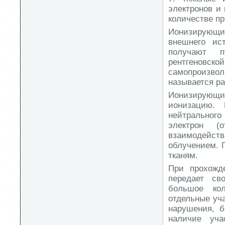
электронов и
количестве пр
Ионизирующ
внешнего ист
получают п
рентгенов
самопроизво
называется р
Ионизирующи
ионизацию. 
нейтральног
электрон (
взаимодейст
облучением. 
тканям.
При прохожд
передает св
большое кол
отдельные уча
нарушения, б
наличие уча