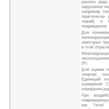
разного рода
нарушения пе
например теп
практически 
тканей, и 
повреждения.
Для пониман
ионизирующе
некоторых пр
в этой отрасл
Ионизирующ
экспозиционн
(Р).
Для оценки п
энергии, по
Единицей из
измерений С
измерения рад
При воздей
повреждающий
как "сила"