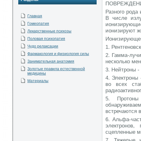
ПОВРЕЖДЕНИ
Разного рода
Главная
В числе излу
Гомеопатия
ионизирующие
ионизируют ж
Лекарственные психозы
Ионизирующее
Половая психопатия
Чудо релаксации
1. Рентгеновс
Фармакология и физиология силы
2. Гамма-лучи
несколько ме
Занимательная анатомия
Золотые правила естественной
3. Нейтроны -
медицины
4. Электроны
Материалы
во всех ста
радиоактивно
5. Протоны
обнаруживае
встречаются в
6. Альфа-час
электронов,
сцепленные м
7. Тяжелые 