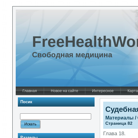
FreeHealthWo
Свободная медицина
Главная
Новое на сайте
Интересное
Карта
Посик
Судебна
Материалы
/
Страница 82
Глава 18.
Разделы