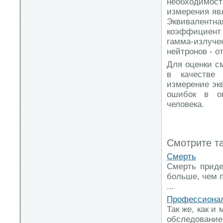
необходимост
измерения явл
Эквивалентн
коэффициент 
гамма-излуч
нейтронов - от
Для оценки с
в качестве 
измерение эк
ошибок в оц
человека.
Смотрите т
Смерть
Смерть приде
больше, чем 
...
Профессионал
Так же, как и
обследовани