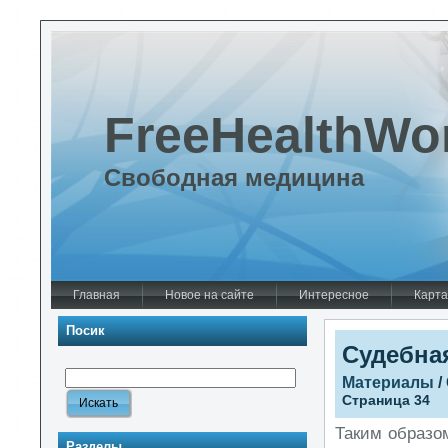
FreeHealthWo
Свободная медицина
Главная
Новое на сайте
Интересное
Карта
Посик
Судебна
Материалы
/
Страница 34
Таким образо
Разделы