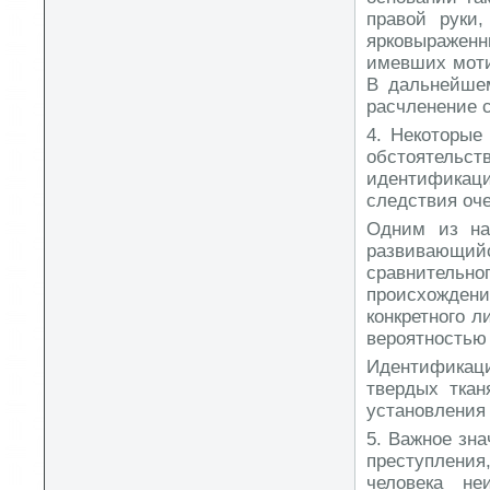
правой руки
ярковыраженн
имевших моти
В дальнейшем
расчленение 
4. Некоторые
обстоятельс
идентификацию
следствия оче
Одним из на
развивающи
сравнитель
происхождени
конкретного 
вероятностью
Идентификаци
твердых ткан
установления
5. Важное зн
преступления
человека не