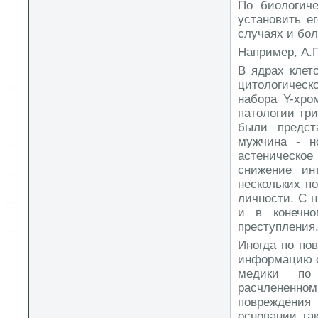
По биологиче
установить е
случаях и бо
Например, А.П
В ядрах клет
цитологическ
набора Y-хро
патологии тр
были предст
мужчина - н
астеническое
снижение ин
нескольких п
личности. С 
и в конечно
преступления
Иногда по по
информацию о
медики по 
расчлененно
повреждения 
основании та