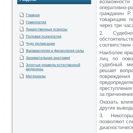
возможности 
оперативно-р
гражданин Р
Главная
товарищем по
Гомеопатия
через три час
Лекарственные психозы
2. Судебно
Половая психопатия
обстоятельст
Чудо релаксации
соответствии 
Фармакология и физиология силы
Наиболее ярк
Занимательная анатомия
лиц по пово
судебный ме
Золотые правила естественной
медицины
решает вопро
повреждения
Материалы
предопределя
преступления
за причинени
Оказать влия
другие вывод
3. Некоторы
позволяют сл
диагностичес